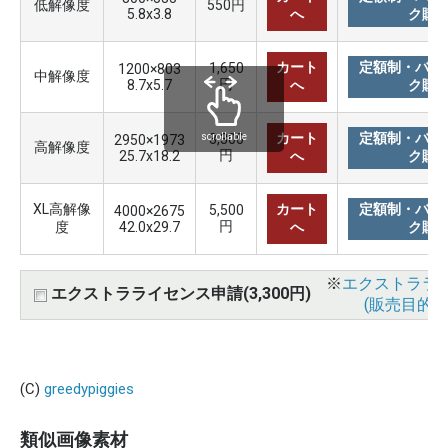
低解像度
550円
5.8x3.8
へ
ク購
カート
定額制・バリ
1,650
1200×803
中解像度
円
8.7x5.7
へ
ク購
カート
定額制・バリ
3,300
scrollable
2950×1973
高解像度
円
25.7x18.2
へ
ク購
XL高解像
カート
定額制・バリ
5,500
4000×2675
円
度
42.0x29.7
へ
ク購
※
エクストララ
エクストラライセンス申請(3,300円)
(販売目的使
(C)
greedypiggies
類似画像素材