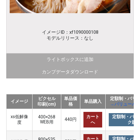
イメージID：xf1090000108
モデルリリース：なし
ライトボックスに追加
カンプデータダウンロード
ピクセル
単品価
定額制・バリ
イメージ
単品購入
印刷(cm)
格
→バリューパ
xs低解像
カート
定額制・バリ
400×268
440円
WEB用
度
へ
ク購
カート
定額制・バリ
800×535