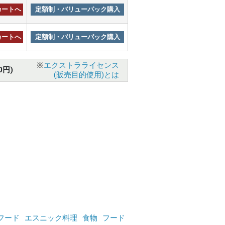
カートへ
定額制・バリューパック購入
カートへ
定額制・バリューパック購入
※
エクストラライセンス
0円)
(販売目的使用)とは
フード
エスニック料理
食物
フード