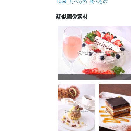
food
たべもの
食べもの
類似画像素材