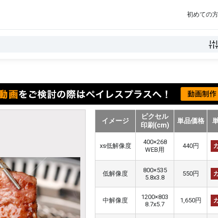
初めての
ピクセル
イメージ
単品価格
印刷(cm)
400×268
xs低解像度
440円
WEB用
800×535
低解像度
550円
5.8x3.8
1200×803
中解像度
1,650円
8.7x5.7