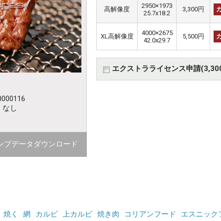
2950×1973
高解像度
3,300円
25.7x18.2
4000×2675
XL高解像度
5,500円
42.0x29.7
エクストラライセンス申請(3,30
000116
：なし
ンプデータダウンロード
焼く
網
カルビ
上カルビ
焼き肉
コリアンフード
エスニック