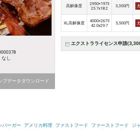
2950×1973
高解像度
3,300円
25.7x18.2
4000×2675
XL高解像度
5,500円
42.0x29.7
エクストラライセンス申請(3,30
000378
：なし
ンプデータダウンロード
ンバーガー
アメリカ料理
ファストフード
ファーストフード
ジ