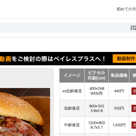
初めての
ピクセル
イメージ
単品価格
印刷(cm)
400×268
xs低解像度
440円
WEB用
800×535
低解像度
550円
5.8x3.8
1200×803
中解像度
1,650円
8.7x5.7