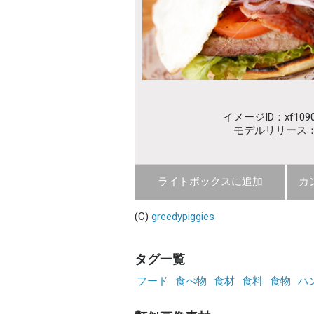
イメージID：xf1090
モデルリリース
ライトボックスに追加
カ
(C)
greedypiggies
タグ一覧
フード
食べ物
食材
食料
食物
ハ