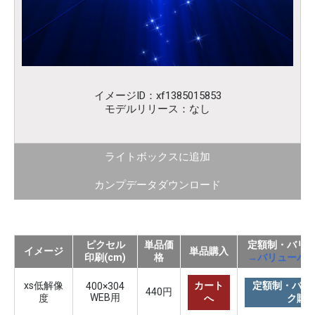
イメージID：xf1385015853
モデルリリース：なし
ライトボックスに追加
カンプデータダウンロード
ピクセル
単品価
定額制・バリ
イメージ
単品購入
印刷(cm)
格
→バリューパ
xs低解像
カート
定額制・バリ
400×304
440円
WEB用
度
へ
ク購