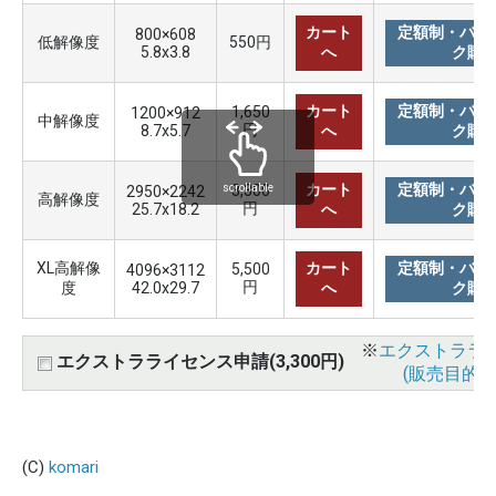
カート
定額制・バリ
800×608
低解像度
550円
5.8x3.8
へ
ク購
カート
定額制・バリ
1,650
1200×912
中解像度
円
8.7x5.7
へ
ク購
カート
定額制・バリ
3,300
scrollable
2950×2242
高解像度
円
25.7x18.2
へ
ク購
XL高解像
カート
定額制・バリ
5,500
4096×3112
円
度
42.0x29.7
へ
ク購
※
エクストララ
エクストラライセンス申請(3,300円)
(販売目的使
(C)
komari