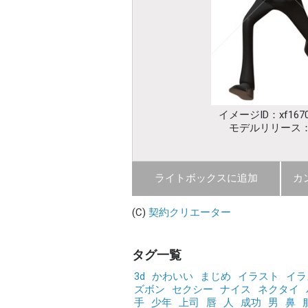
イメージID：xf1670
モデルリリース
ライトボックスに追加
カ
(C)
契約クリエーター
タグ一覧
3d
かわいい
まじめ
イラスト
イラ
ズボン
セクシー
ナイス
ネクタイ
手
少年
上司
唇
人
成功
男
鼻