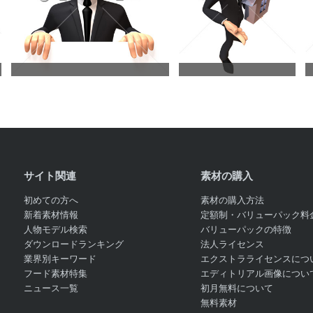
サイト関連
素材の購入
初めての方へ
素材の購入方法
新着素材情報
定額制・バリューパック料
人物モデル検索
バリューパックの特徴
ダウンロードランキング
法人ライセンス
業界別キーワード
エクストラライセンスにつ
フード素材特集
エディトリアル画像につい
ニュース一覧
初月無料について
無料素材