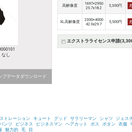
1697×2950
高解像度
3,300円
25.7x18.2
2300×4000
XL高解像度
5,500円
42.0x29.7
エクストラライセンス申請(3,30
000101
：なし
ンプデータダウンロード
ストレーション
キュート
グッド
サラリーマン
シャツ
ジェス
パンツ
ビジネス
ビジネスマン
ヘアカット
ボス
ボタン
衣服
服
魅力的
毛
目