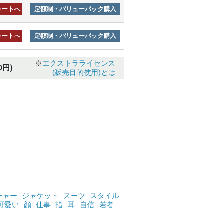
カートへ
定額制・バリューパック購入
カートへ
定額制・バリューパック購入
※
エクストラライセンス
0円)
(販売目的使用)とは
チャー
ジャケット
スーツ
スタイル
可愛い
顔
仕事
指
耳
自信
若者