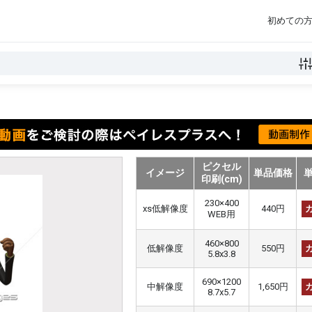
初めての
ピクセル
イメージ
単品価格
印刷(cm)
230×400
xs低解像度
440円
WEB用
460×800
低解像度
550円
5.8x3.8
690×1200
中解像度
1,650円
8.7x5.7