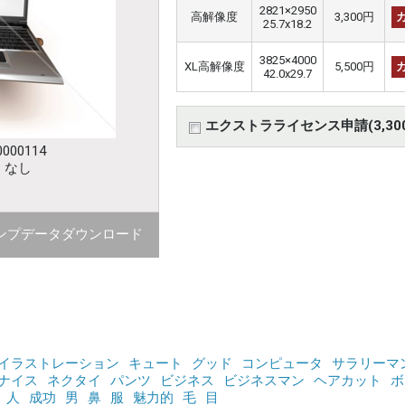
2821×2950
高解像度
3,300円
25.7x18.2
3825×4000
XL高解像度
5,500円
42.0x29.7
エクストラライセンス申請(3,30
000114
：なし
ンプデータダウンロード
イラストレーション
キュート
グッド
コンピュータ
サラリーマ
ナイス
ネクタイ
パンツ
ビジネス
ビジネスマン
ヘアカット
ボ
人
成功
男
鼻
服
魅力的
毛
目