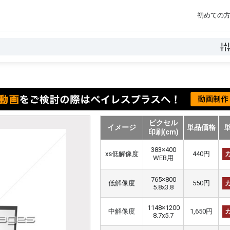
初めての
ピクセル
イメージ
単品価格
印刷(cm)
383×400
xs低解像度
440円
WEB用
765×800
低解像度
550円
5.8x3.8
1148×1200
中解像度
1,650円
8.7x5.7