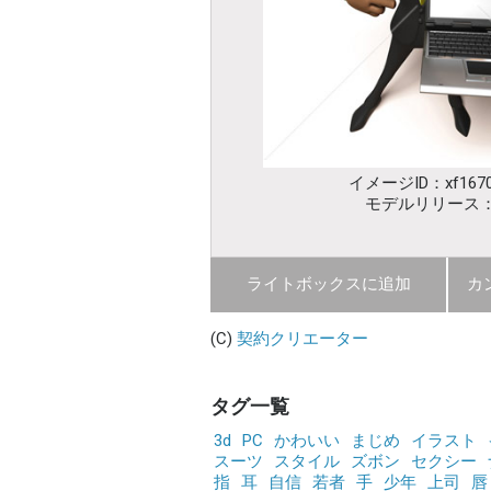
イメージID：xf1670
モデルリリース
ライトボックスに追加
カ
(C)
契約クリエーター
タグ一覧
3d
PC
かわいい
まじめ
イラスト
スーツ
スタイル
ズボン
セクシー
指
耳
自信
若者
手
少年
上司
唇