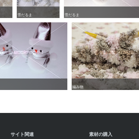
雪だるま
雪だるま
雪だるま
雪だるま
編み物
編み物
サイト関連
素材の購入