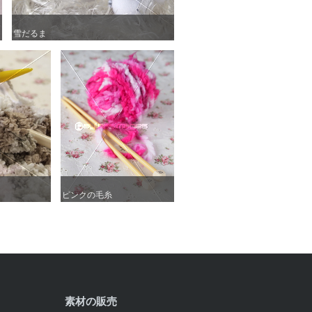
雪だるま
雪だるま
ピンクの毛糸
ピンクの毛糸
素材の販売