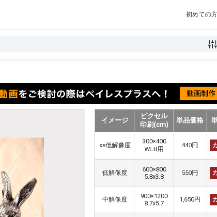
初めての
ピクセル
イメージ
単品価格
印刷(cm)
300×400
xs低解像度
440円
WEB用
600×800
低解像度
550円
5.8x3.8
900×1200
中解像度
1,650円
8.7x5.7