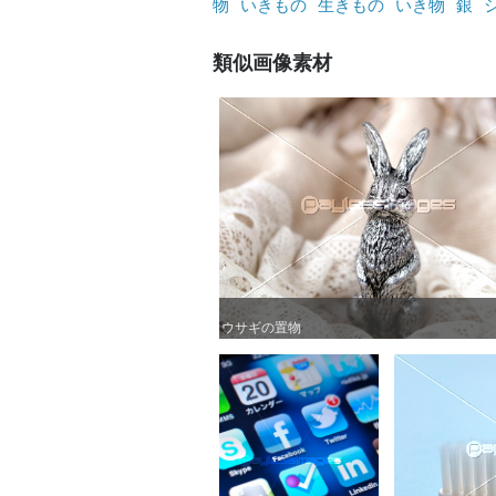
物
いきもの
生きもの
いき物
銀
類似画像素材
ウサギの置物
ウサギの置物