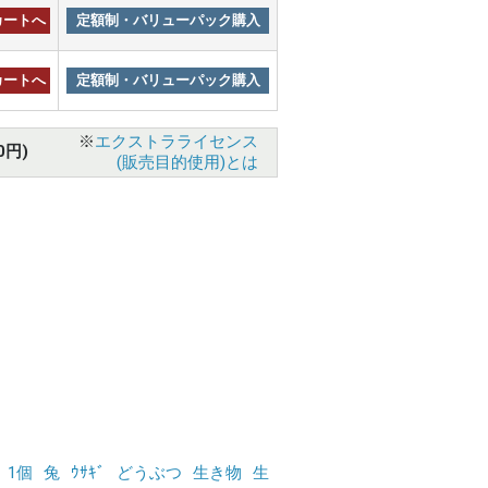
カートへ
定額制・バリューパック購入
カートへ
定額制・バリューパック購入
※
エクストラライセンス
0円)
(販売目的使用)とは
1個
兔
ｳｻｷﾞ
どうぶつ
生き物
生