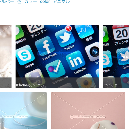
シルバー
色
カラー
color
アニマル
iPhoneのアイコン
iPhoneのアイコン
ツイッター
ツイッター