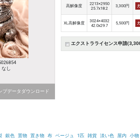
2213×2950
高解像度
3,300円
25.7x18.2
3024×4032
XL高解像度
5,500円
42.0x29.7
エクストラライセンス申請(3,30
026854
：なし
ンプデータダウンロード
製
銀色
置物
置き物
布
ベージュ
1匹
雑貨
淡い色
屋内
小物