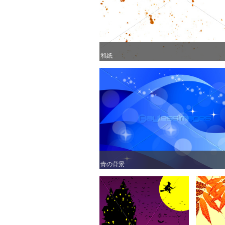
和紙
和紙
青の背景
青の背景