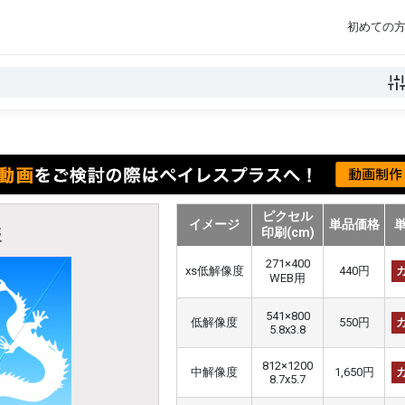
初めての
ピクセル
イメージ
単品価格
印刷(cm)
辰
271×400
xs低解像度
440円
WEB用
541×800
低解像度
550円
5.8x3.8
812×1200
中解像度
1,650円
8.7x5.7