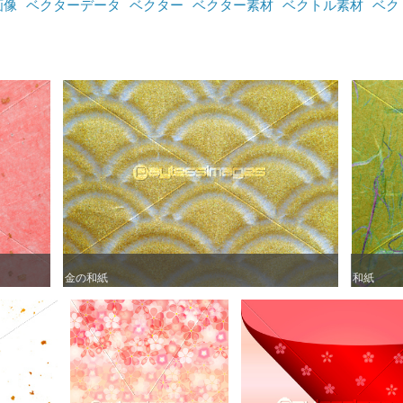
画像
ベクターデータ
ベクター
ベクター素材
ベクトル素材
ベク
金の和紙
金の和紙
和紙
和紙