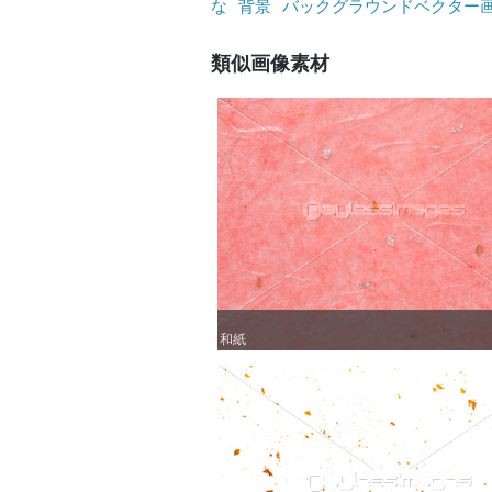
な
背景
バックグラウンドベクター
類似画像素材
和紙
和紙