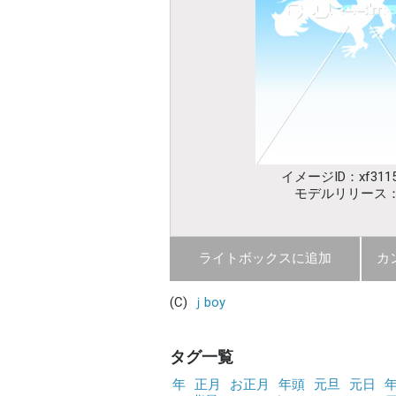
イメージID：xf3115
モデルリリース
ライトボックスに追加
カ
(C)
ｊboy
タグ一覧
年
正月
お正月
年頭
元旦
元日