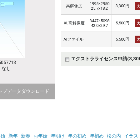
1995×2950
高解像度
3,300円
25.7x18.2
3447×5098
XL高解像度
5,500円
42.0x29.7
AIファイル
5,500円
エクストラライセンス申請(3,30
057713
：なし
ンプデータダウンロード
年始
新年
新春
お年始
年明け
年の初め
年初め
松の内
イラス