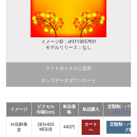
イメージID：xf3115057931
モデルリリース：なし
ライトボックスに追加
カンプデータダウンロード
ピクセル
単品価
定額制・バリ
イメージ
単品購入
印刷(cm)
格
→バリューパ
xs低解像
カート
定額制・バリ
283×400
440円
WEB用
度
へ
ク購