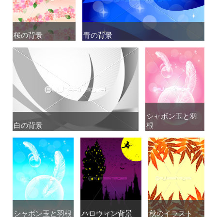
桜の背景
桜の背景
青の背景
青の背景
シャボン玉と羽
シャボン玉と羽
白の背景
白の背景
根
根
シャボン玉と羽根
シャボン玉と羽根
ハロウィン背景
ハロウィン背景
秋のイラスト
秋のイラスト