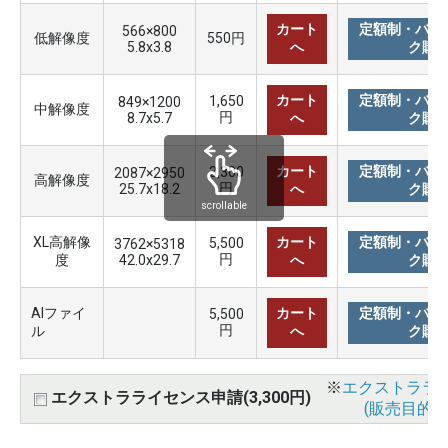
カート
定額制・バリ
566×800
低解像度
550円
5.8x3.8
へ
ク購
カート
定額制・バリ
1,650
849×1200
中解像度
円
8.7x5.7
へ
ク購
カート
定額制・バリ
3,300
2087×2950
高解像度
円
25.7x18.2
へ
ク購
scrollable
XL高解像
カート
定額制・バリ
5,500
3762×5318
円
度
42.0x29.7
へ
ク購
AIファイ
カート
定額制・バリ
5,500
円
ル
へ
ク購
※
エクストララ
エクストラライセンス申請(3,300円)
(販売目的使