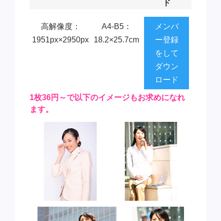
ド
高解像度：
A4-B5：
メンバ
1951px×2950px
18.2×25.7cm
ー登録
をして
ダウン
ロード
1枚36円～で以下のイメージもお求めになれ
ます。