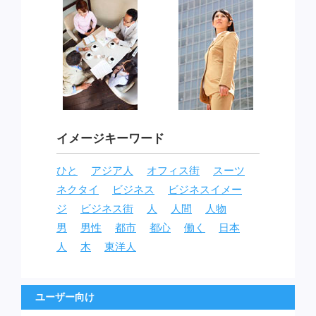
イメージキーワード
ひと
アジア人
オフィス街
スーツ
ネクタイ
ビジネス
ビジネスイメー
ジ
ビジネス街
人
人間
人物
男
男性
都市
都心
働く
日本
人
木
東洋人
ユーザー向け