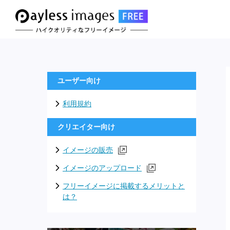
ユーザー向け
利用規約
クリエイター向け
イメージの販売
イメージのアップロード
フリーイメージに掲載するメリットと
は？