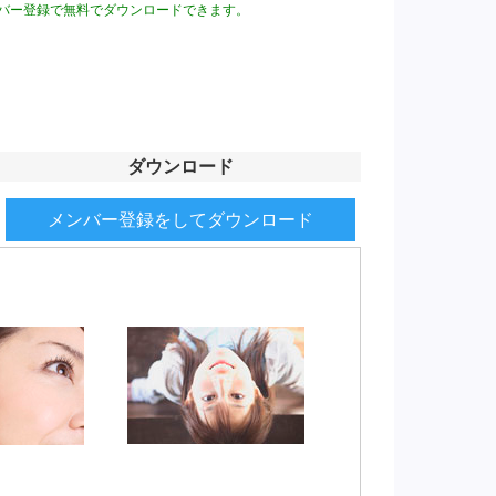
バー登録で無料でダウンロードできます。
ダウンロード
メンバー登録をしてダウンロード