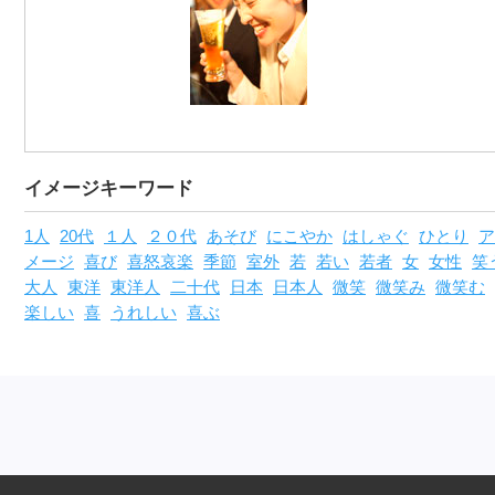
イメージキーワード
1人
20代
１人
２０代
あそび
にこやか
はしゃぐ
ひとり
ア
メージ
喜び
喜怒哀楽
季節
室外
若
若い
若者
女
女性
笑
大人
東洋
東洋人
二十代
日本
日本人
微笑
微笑み
微笑む
楽しい
喜
うれしい
喜ぶ