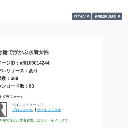
き輪で浮かぶ水着女性
ージID：af0100014244
デルリリース：あり
数：609
ウンロード数：63
トグラファー：
ペイレスイメージズ
プロフィール
┃
ポートフォリオ
き輪で浮かぶ水着女性」はフリーイメージで