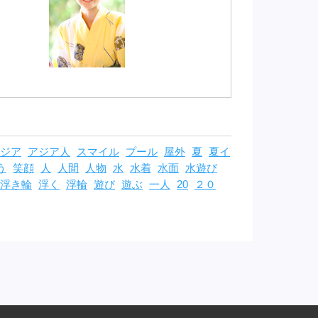
ジア
アジア人
スマイル
プール
屋外
夏
夏イ
う
笑顔
人
人間
人物
水
水着
水面
水遊び
浮き輪
浮く
浮輪
遊び
遊ぶ
一人
20
２０