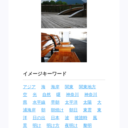
イメージキーワード
アジア
海
海岸
関東
関東地方
空
光
自然
曙
神奈川
神奈川
県
水平線
早朝
太平洋
太陽
大
浦海岸
朝
朝焼け
朝日
東雲
東
洋
日の出
日本
波
彼誰時
風
景
明け
明け方
夜明け
黎明