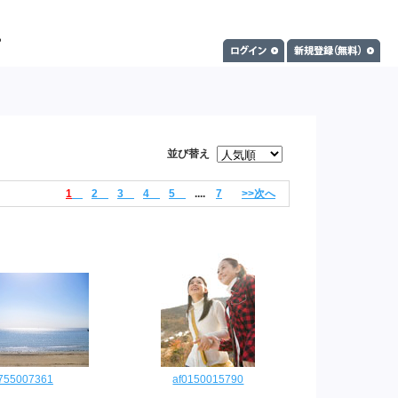
並び替え
1
2
3
4
5
....
7
>>次へ
0755007361
af0150015790