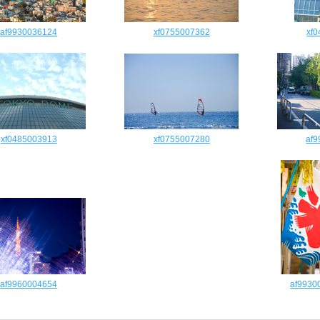
af9930036124
xf0755007362
xf
xf0485003913
xf0755007280
af
af9960004654
af9930