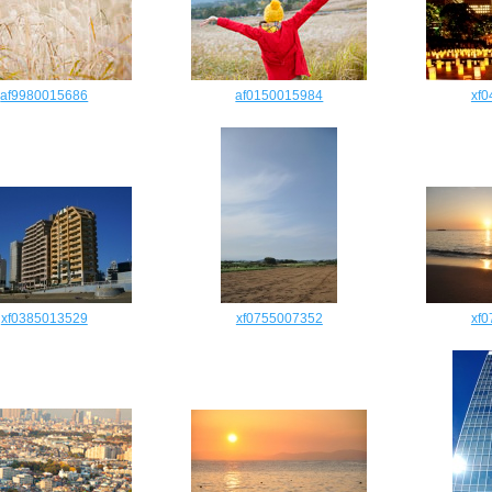
af9980015686
af0150015984
xf
xf0385013529
xf0755007352
xf