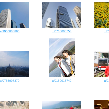
af9960003896
xf0765005758
xf
xf0755007370
af0150015742
af