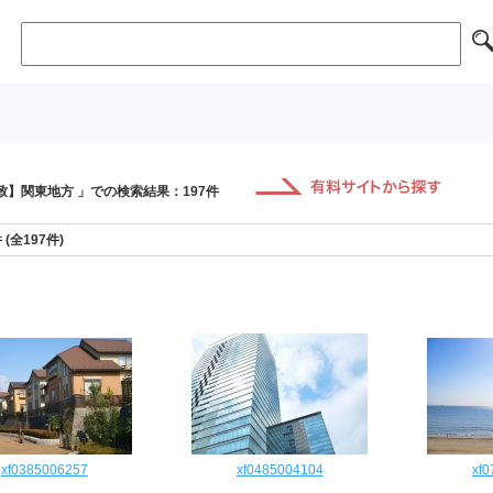
致】関東地方 」での検索結果：197件
件 (全197件)
xf0385006257
xf0485004104
xf