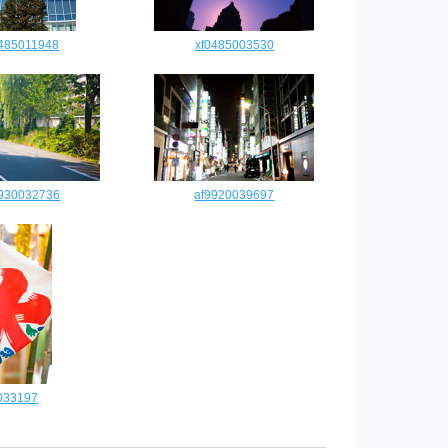
0485011948
xf0485003530
9930032736
af9920039697
033197