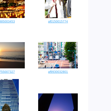
0485003453
af0150015774
0755007327
af9930032801