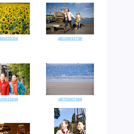
0385020356
af0150015738
0150015939
xf0755007369