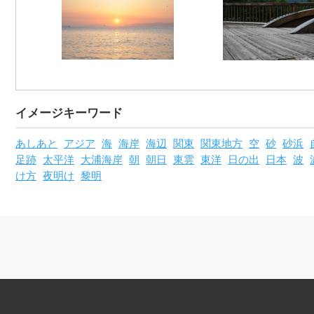
イメージキーワード
あしあと
アジア
海
海岸
海辺
関東
関東地方
空
砂
砂浜
足跡
太平洋
大浦海岸
朝
朝日
東雲
東洋
日の出
日本
波
け方
夜明け
黎明