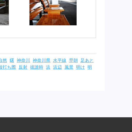
自然
曙
神奈川
神奈川県
水平線
早朝
足あと
波打ち際
反射
彼誰時
浜
浜辺
風景
明け
明