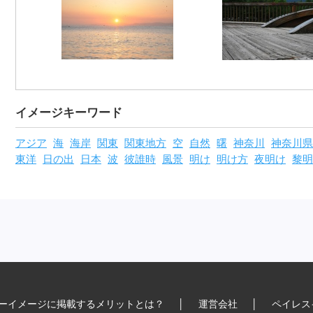
イメージキーワード
アジア
海
海岸
関東
関東地方
空
自然
曙
神奈川
神奈川県
東洋
日の出
日本
波
彼誰時
風景
明け
明け方
夜明け
黎明
ーイメージに掲載するメリットとは？
│
運営会社
│
ペイレス