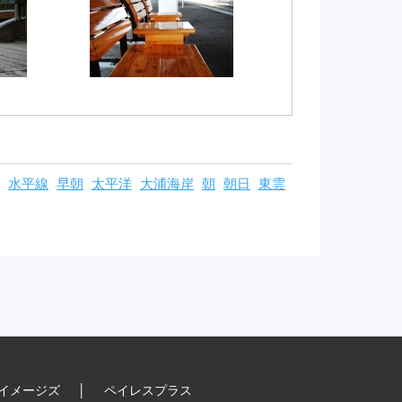
水平線
早朝
太平洋
大浦海岸
朝
朝日
東雲
イメージズ
│
ペイレスプラス