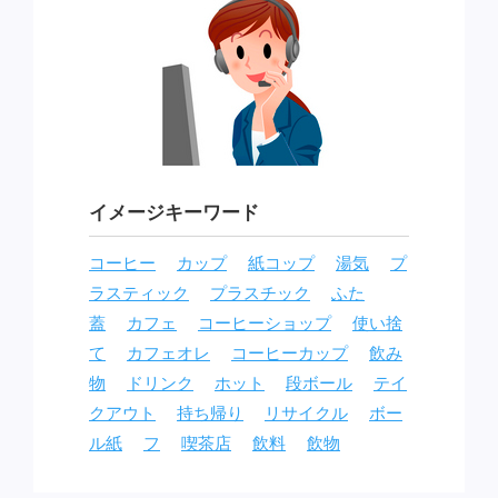
イメージキーワード
コーヒー
カップ
紙コップ
湯気
プ
ラスティック
プラスチック
ふた
蓋
カフェ
コーヒーショップ
使い捨
て
カフェオレ
コーヒーカップ
飲み
物
ドリンク
ホット
段ボール
テイ
クアウト
持ち帰り
リサイクル
ボー
ル紙
フ
喫茶店
飲料
飲物