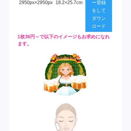
2950px×2950px
18.2×25.7cm
ー登録
をして
ダウン
ロード
1枚36円～で以下のイメージもお求めになれ
ます。