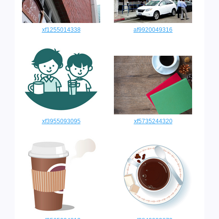
xf1255014338
af9920049316
xf3955093095
xf5735244320