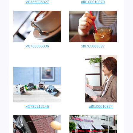
xf0765005827
af0100010870
xf0765005836
xf0765005837
xf5735212146
af0100010874