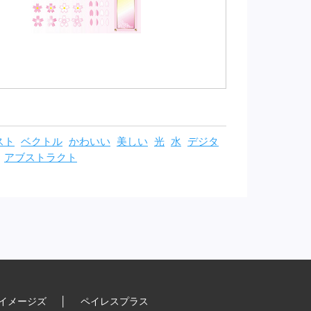
スト
ベクトル
かわいい
美しい
光
水
デジタ
アブストラクト
イメージズ
│
ペイレスプラス