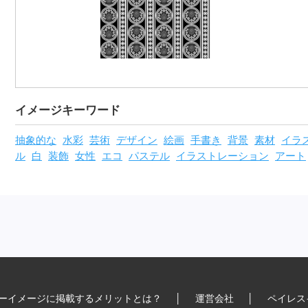
イメージキーワード
抽象的な
水彩
芸術
デザイン
絵画
手書き
背景
素材
イラ
ル
白
装飾
女性
エコ
パステル
イラストレーション
アート
ーイメージに掲載するメリットとは？
│
運営会社
│
ペイレス