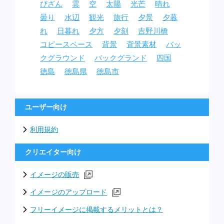
びざん
雲
空
太陽
光芒
晴れ
曇り
水辺
観光
旅行
夕景
夕暮
れ
日暮れ
夕方
夕刻
吉野川橋
コピースペース
背景
背景素材
バッ
クグラウンド
バックグランド
四国
徳島
徳島県
徳島市
ユーザー向け
利用規約
クリエイター向け
イメージの販売
イメージのアップロード
フリーイメージに掲載するメリットとは？