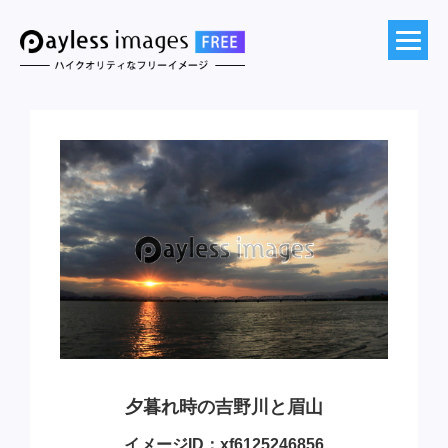
夕暮れ時の吉野川と眉山
イメージID：xf6125246856