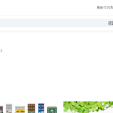
初めての
件）