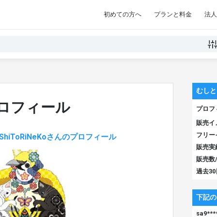
初めての方へ
プランと料金
法人
むしと
ロフィール
プロフ
販売イ
フリー
hiToRiNeKoさんのプロフィール
販売実
販売数
過去3
下記の
sa9***