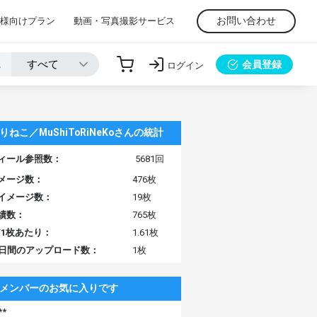
お問い合わせ
様向けプラン
動画・写真撮影サービス
会員登録
ログイン
りねこ／MuShiToRiNeKoさんの統計
ィール参照数：
5681回
メージ数：
476枚
イメージ数：
19枚
績数：
765枚
/1枚あたり：
1.61枚
0日間のアップロード数：
1枚
メンバーのお気に入りです
**