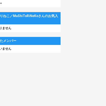
**
りねこ／MuShiToRiNeKoさんのお気入
りません
たメンバー
いません