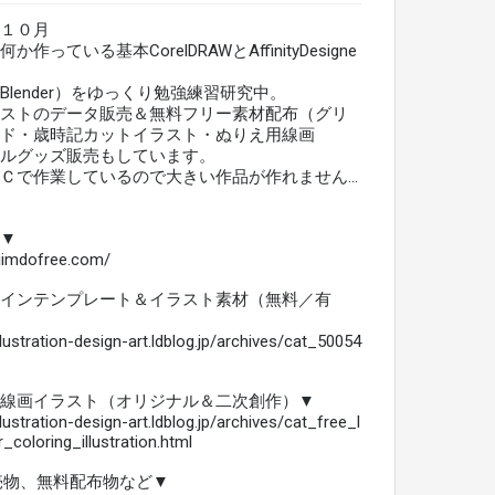
１０月
作っている基本CorelDRAWとAffinityDesigne
lender）をゆっくり勉強練習研究中。
ストのデータ販売＆無料フリー素材配布（グリ
ド・歳時記カットイラスト・ぬりえ用線画
ルグッズ販売もしています。
Ｃで作業しているので大きい作品が作れません…
▼
.jimdofree.com/
インテンプレート＆イラスト素材（無料／有
llustration-design-art.ldblog.jp/archives/cat_50054
線画イラスト（オリジナル＆二次創作）▼
llustration-design-art.ldblog.jp/archives/cat_free_l
_coloring_illustration.html
販売物、無料配布物など▼