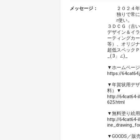
メッセージ：
２０２４年
独りで常に何か
r使い。
３ＤＣＧ（古いB
デザイン＆イラ
ーティングカー
等）、オリジナ
超低スペックＰ
_(:3」∠)_
▼ホームページ
https://64cat64
▼年賀状用デザ
料）▼
http://64cat64-i
625.html
▼無料塗り絵用
http://64cat64-i
ine_drawing_for
▼GOODS／