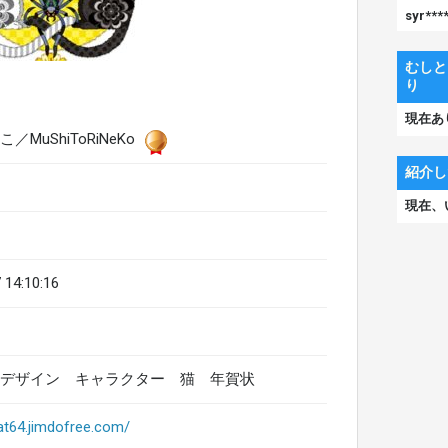
syr***
むしと
り
現在あ
MuShiToRiNeKo
紹介し
現在、
 14:10:16
デザイン キャラクター 猫 年賀状
cat64.jimdofree.com/