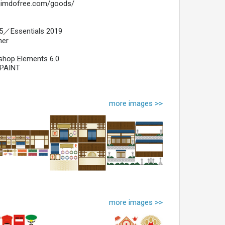
4.jimdofree.com/goods/
／Essentials 2019
ner
hop Elements 6.0
PAINT
more images >>
more images >>