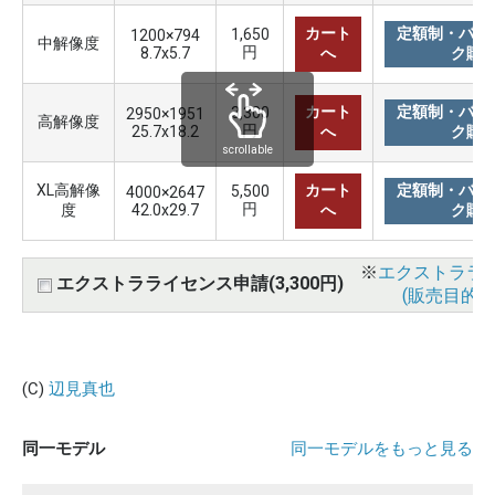
カート
定額制・バリ
1,650
1200×794
中解像度
円
8.7x5.7
へ
ク購
カート
定額制・バリ
3,300
2950×1951
高解像度
円
25.7x18.2
へ
ク購
scrollable
XL高解像
カート
定額制・バリ
5,500
4000×2647
円
度
42.0x29.7
へ
ク購
※
エクストララ
エクストラライセンス申請(3,300円)
(販売目的使
(C)
辺見真也
同一モデル
同一モデルをもっと見る