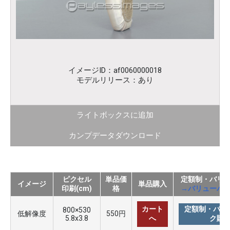
イメージID：af0060000018
モデルリリース：あり
ライトボックスに追加
カンプデータダウンロード
ピクセル
単品価
定額制・バリ
イメージ
単品購入
印刷(cm)
格
→バリューパ
カート
定額制・バリ
800×530
低解像度
550円
5.8x3.8
へ
ク購