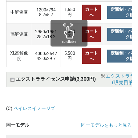
カート
定額制・バリ
1,650
1200×794
中解像度
円
8.7x5.7
へ
ク購
カート
定額制・バリ
3,300
2950×1951
高解像度
円
25.7x18.2
へ
ク購
scrollable
XL高解像
カート
定額制・バリ
5,500
4000×2647
円
度
42.0x29.7
へ
ク購
※
エクストララ
エクストラライセンス申請(3,300円)
(販売目的使
(C)
ペイレスイメージズ
同一モデル
同一モデルをもっと見る