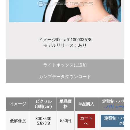
イメージID：af0100003578
モデルリリース：あり
ライトボックスに追加
カンプデータダウンロード
ピクセル
単品価
定額制・バリ
イメージ
単品購入
印刷(cm)
格
→バリューパ
カート
定額制・バリ
800×530
低解像度
550円
5.8x3.8
へ
ク購