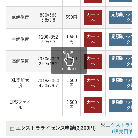
カート
定額制・バリ
800×568
低解像度
550円
5.8x3.8
へ
ク購
カート
定額制・バリ
1,650
1200×852
中解像度
円
8.7x5.7
へ
ク購
カート
定額制・バリ
3,300
2950×2093
高解像度
円
25.7x18.2
へ
ク購
scrollable
XL高解像
カート
定額制・バリ
5,500
7048×5000
円
度
42.0x29.7
へ
ク購
EPSファイ
カート
定額制・バリ
5,500
円
ル
へ
ク購
※
エクストララ
エクストラライセンス申請(3,300円)
(販売目的使