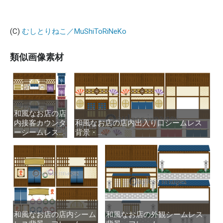
(C)
むしとりねこ／MuShiToRiNeKo
類似画像素材
和風なお店の店
和風なお店の店
内接客カウンタ
内接客カウンタ
和風なお店の店内出入り口シームレス
和風なお店の店内出入り口シームレス
ーシームレス...
ーシームレス...
背景・...
背景・...
和風なお店の店内シーム
和風なお店の店内シーム
和風なお店の外観シームレス
和風なお店の外観シームレス