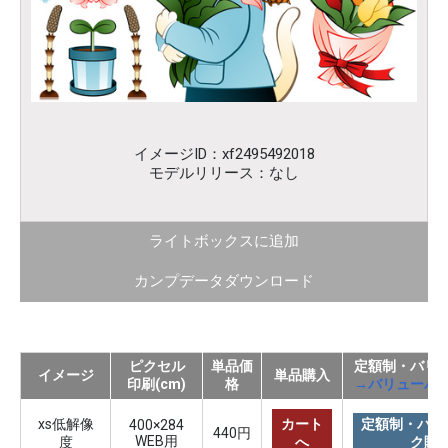
イメージID：xf2495492018
モデルリリース：なし
ライトボックスに追加
カンプデータダウンロード
ピクセル
単品価
定額制・バリ
イメージ
単品購入
印刷(cm)
格
→バリューパ
xs低解像
カート
定額制・バリ
400×284
440円
WEB用
度
へ
ク購