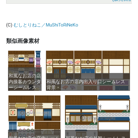
(C)
むしとりねこ／MuShiToRiNeKo
類似画像素材
和風なお店の店
和風なお店の店
内接客カウンタ
内接客カウンタ
和風なお店の店内出入り口シームレス
和風なお店の店内出入り口シームレス
ーシームレス...
ーシームレス...
背景・...
背景・...