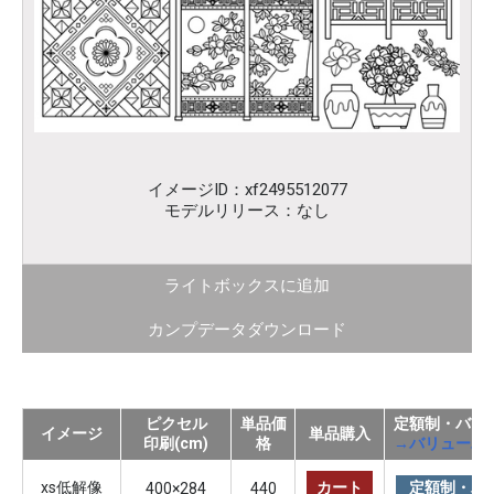
イメージID：xf2495512077
モデルリリース：なし
ライトボックスに追加
カンプデータダウンロード
ピクセル
単品価
定額制・バリ
イメージ
単品購入
印刷(cm)
格
→バリューパ
xs低解像
カート
定額制・バ
400×284
440