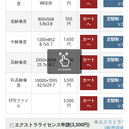
WEB用
円
度
へ
ック購
カート
定額制・バ
550
800×568
低解像度
円
5.8x3.8
へ
ック購
カート
定額制・バ
1,650
1200×852
中解像度
円
8.7x5.7
へ
ック購
カート
定額制・バ
3,300
2950×2094
高解像度
円
25.7x18.2
へ
ック購
scrollable
XL高解像
カート
定額制・バ
5,500
10000×7095
円
度
42.0x29.7
へ
ック購
EPSファイ
カート
定額制・バ
5,500
円
ル
へ
ック購
※
エクストララ
エクストラライセンス申請(3,300円)
(販売目的使