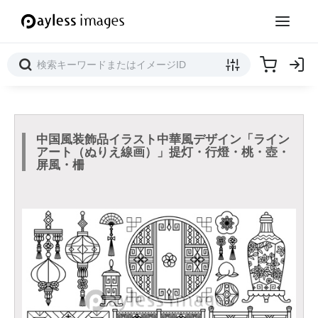
中国風装飾品イラスト中華風デザイン「ライン
アート（ぬりえ線画）」提灯・行燈・桃・壺・
屏風・柵