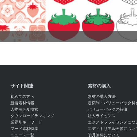
.
.
サイト関連
素材の購入
初めての方へ
素材の購入方法
新着素材情報
定額制・バリューパック料
人物モデル検索
バリューパックの特徴
ダウンロードランキング
法人ライセンス
業界別キーワード
エクストラライセンスにつ
フード素材特集
エディトリアル画像につい
ニュース一覧
初月無料について