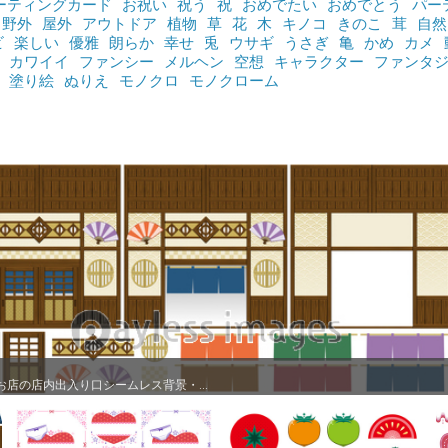
ーティングカード
お祝い
祝う
祝
おめでたい
おめでとう
パー
野外
屋外
アウトドア
植物
草
花
木
キノコ
きのこ
茸
自然
ビ
楽しい
優雅
朗らか
幸せ
兎
ウサギ
うさぎ
亀
かめ
カメ
カワイイ
ファンシー
メルヘン
空想
キャラクター
ファンタ
塗り絵
ぬりえ
モノクロ
モノクローム
お店の店内出入り口シームレス背景・...
お店の店内出入り口シームレス背景・...