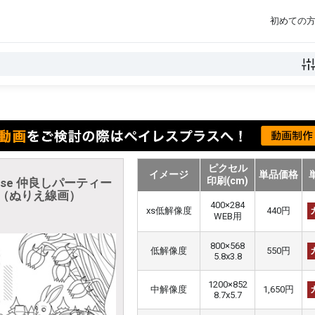
初めての
ピクセル
イメージ
単品価格
印刷(cm)
oise 仲良しパーティー
（ぬりえ線画）
400×284
xs低解像度
440円
WEB用
800×568
低解像度
550円
5.8x3.8
1200×852
中解像度
1,650円
8.7x5.7