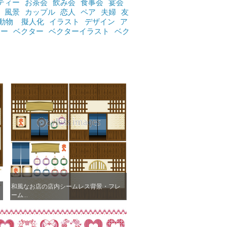
ティー
お茶会
飲み会
食事会
宴会
風景
カップル
恋人
ペア
夫婦
友
動物
擬人化
イラスト
デザイン
ア
ジー
ベクター
ベクターイラスト
ベク
和風なお店の店内シームレス背景・フレ
和風なお店の店内シームレス背景・フレ
ーム...
ーム...