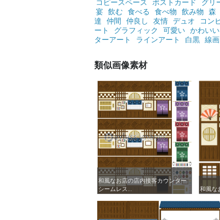
コピースペース
ポストカード
グリ
宴
飲む
食べる
食べ物
飲み物
森
達
仲間
仲良し
友情
デュオ
コン
ート
グラフィック
可愛い
かわいい
ターアート
ラインアート
白黒
線画
類似画像素材
和風なお店の店内接客カウンター
和風なお店の店内接客カウンター
シームレス...
シームレス...
和風な
和風な