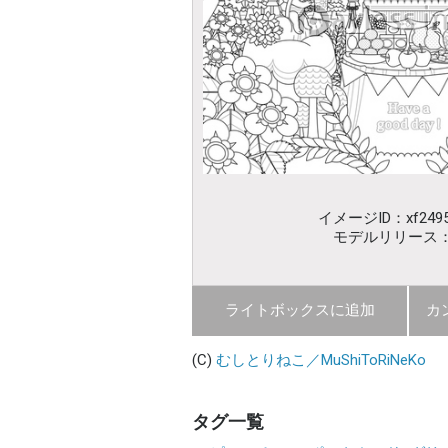
イメージID：xf2495
モデルリリース
ライトボックスに追加
カ
(C)
むしとりねこ／MuShiToRiNeKo
タグ一覧