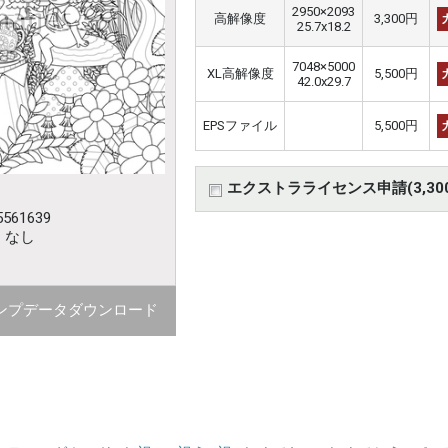
2950×2093
高解像度
3,300円
25.7x18.2
7048×5000
XL高解像度
5,500円
42.0x29.7
EPSファイル
5,500円
エクストラライセンス申請(3,30
561639
：なし
ンプデータダウンロード