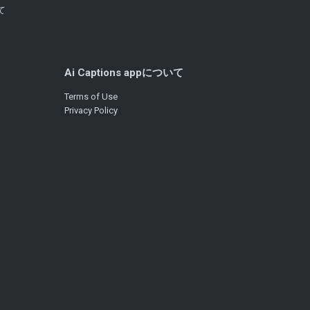
て
Ai Captions appについて
Terms of Use
Privacy Policy