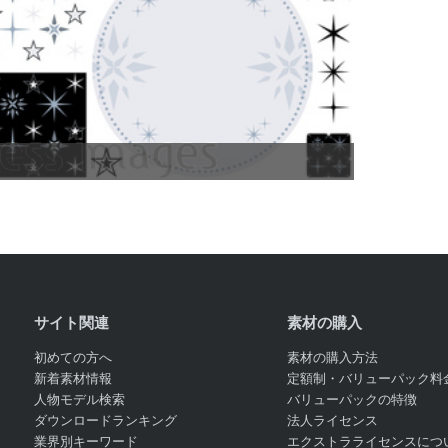
.
.
サイト関連
素材の購入
初めての方へ
素材の購入方法
新着素材情報
定額制・バリューパック料
人物モデル検索
バリューパックの特徴
ダウンロードランキング
法人ライセンス
業界別キーワード
エクストラライセンスにつ