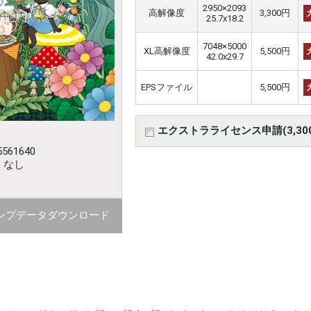
2950×2093
高解像度
3,300円
25.7x18.2
7048×5000
XL高解像度
5,500円
42.0x29.7
EPSファイル
5,500円
エクストラライセンス申請(3,30
561640
：なし
ンプデータダウンロード