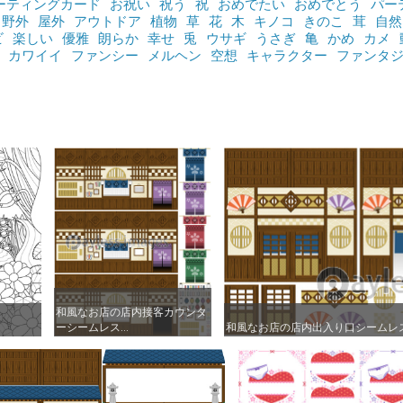
ーティングカード
お祝い
祝う
祝
おめでたい
おめでとう
パー
野外
屋外
アウトドア
植物
草
花
木
キノコ
きのこ
茸
自然
ビ
楽しい
優雅
朗らか
幸せ
兎
ウサギ
うさぎ
亀
かめ
カメ
カワイイ
ファンシー
メルヘン
空想
キャラクター
ファンタ
和風なお店の店内接客カウンタ
和風なお店の店内接客カウンタ
ーシームレス...
ーシームレス...
和風なお店の店内出入り口シームレス背
和風なお店の店内出入り口シームレス背