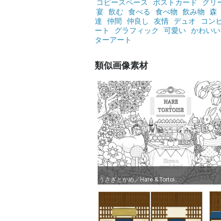
コピースペース
ポストカード
グリ
宴
飲む
食べる
食べ物
飲み物
森
達
仲間
仲良し
友情
デュオ
コン
ート
グラフィック
可愛い
かわいい
ターアート
類似画像素材
うさぎとかめ／Hare & Tortoi...
うさぎとかめ／Hare & Tortoi...