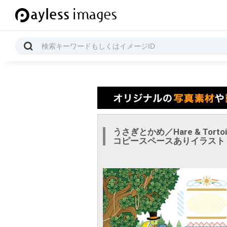
うさぎとかめ／Hare & Tort
コピースペースありイラスト