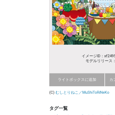
イメージID：xf2495
モデルリリース
ライトボックスに追加
カ
(C)
むしとりねこ／MuShiToRiNeKo
タグ一覧