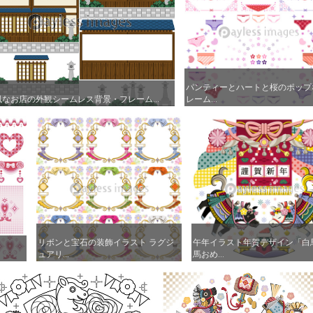
パンティーとハートと桜のポップ
パンティーとハートと桜のポップ
風なお店の外観シームレス背景・フレーム...
風なお店の外観シームレス背景・フレーム...
レーム...
レーム...
リボンと宝石の装飾イラスト ラグジ
リボンと宝石の装飾イラスト ラグジ
午年イラスト年賀デザイン「白
午年イラスト年賀デザイン「白
.
.
ュアリ...
ュアリ...
馬おめ...
馬おめ...