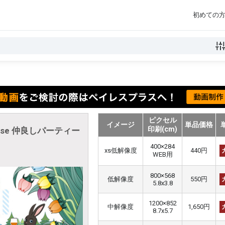
初めての
ピクセル
イメージ
単品価格
印刷(cm)
oise 仲良しパーティー
400×284
xs低解像度
440円
WEB用
800×568
低解像度
550円
5.8x3.8
1200×852
中解像度
1,650円
8.7x5.7