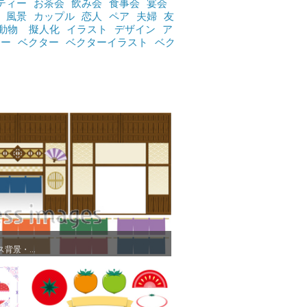
ティー
お茶会
飲み会
食事会
宴会
風景
カップル
恋人
ペア
夫婦
友
動物
擬人化
イラスト
デザイン
ア
ジー
ベクター
ベクターイラスト
ベク
景・...
景・...