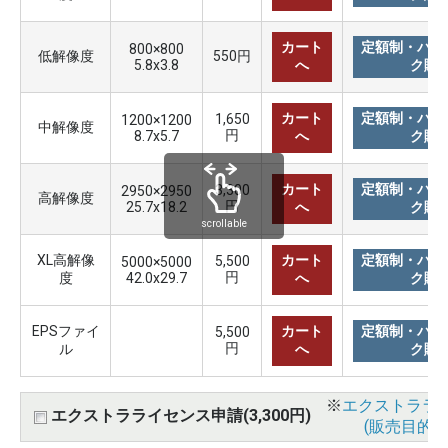
カート
定額制・バリ
800×800
低解像度
550円
5.8x3.8
へ
ク購
カート
定額制・バリ
1,650
1200×1200
中解像度
円
8.7x5.7
へ
ク購
カート
定額制・バリ
3,300
2950×2950
高解像度
円
25.7x18.2
へ
ク購
scrollable
XL高解像
カート
定額制・バリ
5,500
5000×5000
円
度
42.0x29.7
へ
ク購
EPSファイ
カート
定額制・バリ
5,500
円
ル
へ
ク購
※
エクストララ
エクストラライセンス申請(3,300円)
(販売目的使