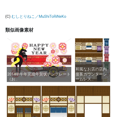
(C)
むしとりねこ／MuShiToRiNeKo
類似画像素材
和風なお店の店内
和風なお店の店内
2014年午年完成年賀状テンプレート
2014年午年完成年賀状テンプレート
接客カウンターシ
接客カウンターシ
（お...
（お...
ームレス...
ームレス...