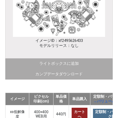
イメージID：xf2495626433
モデルリリース：なし
ライトボックスに追加
カンプデータダウンロード
ピクセル
単品価
定額制・バリ
イメージ
単品購入
印刷(cm)
格
→バリューパ
xs低解像
カート
定額制・バリ
400×400
440円
WEB用
度
へ
ク購