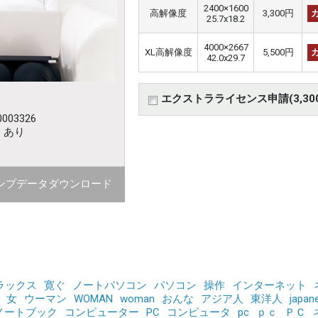
2400×1600
高解像度
3,300円
25.7x18.2
4000×2667
XL高解像度
5,500円
42.0x29.7
エクストラライセンス申請(3,30
003326
：あり
ンプデータダウンロード
ラックス
寛ぐ
ノートパソコン
パソコン
操作
インターネット
女
ウーマン
WOMAN
woman
おんな
アジア人
東洋人
japan
ノートブック
コンピューター
PC
コンピュータ
pc
ｐｃ
ＰＣ