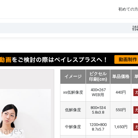
初めての
ピクセル
イメージ
単品価格
印刷(cm)
400×267
xs低解像度
440円
WEB用
800×534
低解像度
550円
5.8x3.8
1200×800
中解像度
1,650円
8.7x5.7