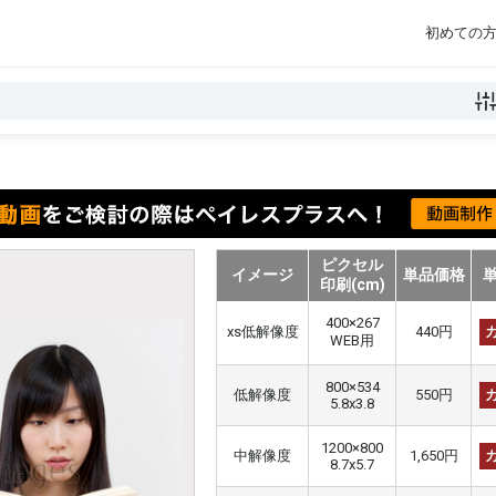
初めての
ピクセル
イメージ
単品価格
印刷(cm)
400×267
xs低解像度
440円
WEB用
800×534
低解像度
550円
5.8x3.8
1200×800
中解像度
1,650円
8.7x5.7