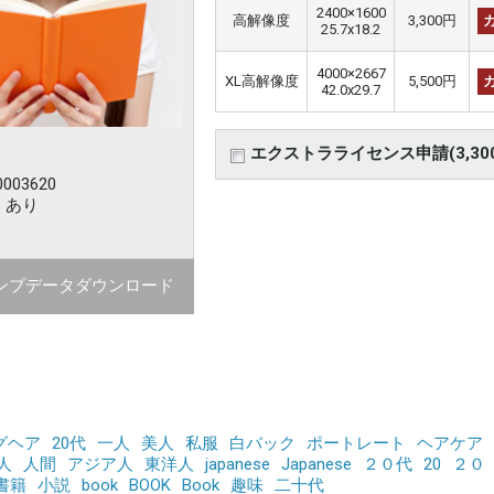
2400×1600
高解像度
3,300円
25.7x18.2
4000×2667
XL高解像度
5,500円
42.0x29.7
エクストラライセンス申請(3,30
003620
：あり
ンプデータダウンロード
グヘア
20代
一人
美人
私服
白バック
ポートレート
ヘアケア
人
人間
アジア人
東洋人
japanese
Japanese
２０代
20
２０
書籍
小説
book
BOOK
Book
趣味
二十代