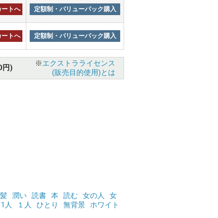
カートへ
定額制・バリューパック購入
カートへ
定額制・バリューパック購入
※
エクストラライセンス
0円)
(販売目的使用)とは
髪
潤い
読書
本
読む
女の人
女
1人
１人
ひとり
無背景
ホワイト