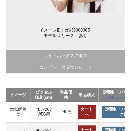
イメージID：xf6590003651
モデルリリース：あり
ライトボックスに追加
カンプデータダウンロード
ピクセル
単品価
定額制・バリ
イメージ
単品購入
印刷(cm)
格
→バリューパ
xs低解像
カート
定額制・バリ
400×267
440円
WEB用
度
へ
ク購
カート
定額制・バリ
800×534