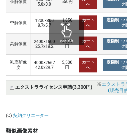
低解像度
550円
5.8x3.8
へ
ク購
カート
定額制・バリ
1,650
1200×800
中解像度
円
8.7x5.7
へ
ク購
カート
定額制・バリ
3,300
scrollable
2400×1600
高解像度
円
25.7x18.2
へ
ク購
XL高解像
カート
定額制・バリ
5,500
4000×2667
円
度
42.0x29.7
へ
ク購
※
エクストララ
エクストラライセンス申請(3,300円)
(販売目的使
(C)
契約クリエーター
類似画像素材