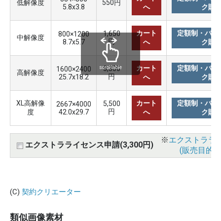
低解像度
550円
5.8x3.8
へ
ク購
カート
定額制・バリ
1,650
800×1200
中解像度
円
8.7x5.7
へ
ク購
カート
定額制・バリ
3,300
scrollable
1600×2400
高解像度
円
25.7x18.2
へ
ク購
XL高解像
カート
定額制・バリ
5,500
2667×4000
円
度
42.0x29.7
へ
ク購
※
エクストララ
エクストラライセンス申請(3,300円)
(販売目的使
(C)
契約クリエーター
類似画像素材