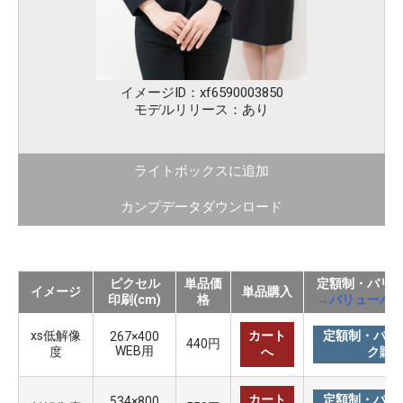
イメージID：xf6590003850
モデルリリース：あり
ライトボックスに追加
カンプデータダウンロード
ピクセル
単品価
定額制・バリ
イメージ
単品購入
印刷(cm)
格
→バリューパ
xs低解像
カート
定額制・バリ
267×400
440円
WEB用
度
へ
ク購
カート
定額制・バリ
534×800