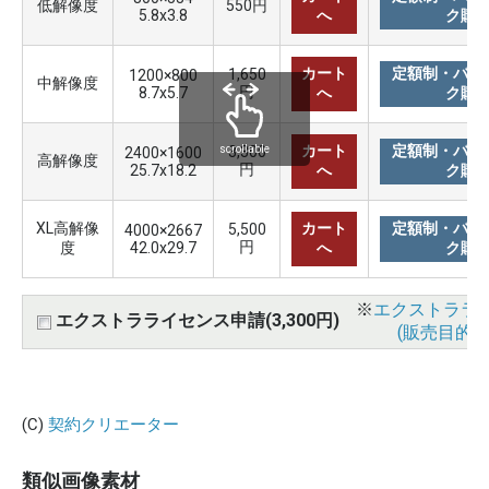
低解像度
550円
5.8x3.8
へ
ク購
カート
定額制・バリ
1,650
1200×800
中解像度
円
8.7x5.7
へ
ク購
カート
定額制・バリ
3,300
scrollable
2400×1600
高解像度
円
25.7x18.2
へ
ク購
XL高解像
カート
定額制・バリ
5,500
4000×2667
円
度
42.0x29.7
へ
ク購
※
エクストララ
エクストラライセンス申請(3,300円)
(販売目的使
(C)
契約クリエーター
類似画像素材