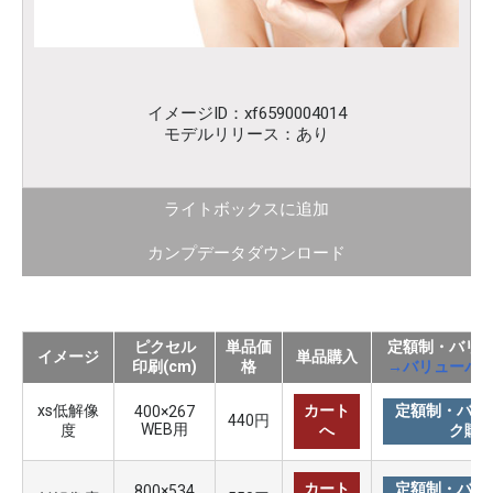
イメージID：xf6590004014
モデルリリース：あり
ライトボックスに追加
カンプデータダウンロード
ピクセル
単品価
定額制・バリ
イメージ
単品購入
印刷(cm)
格
→バリューパ
xs低解像
カート
定額制・バリ
400×267
440円
WEB用
度
へ
ク購
カート
定額制・バリ
800×534