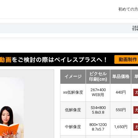
初めての
ピクセル
イメージ
単品価格
印刷(cm)
267×400
xs低解像度
440円
WEB用
534×800
低解像度
550円
5.8x3.8
800×1200
中解像度
1,650円
8.7x5.7