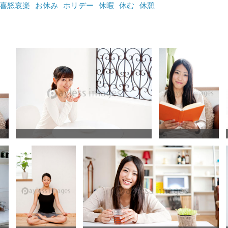
喜怒哀楽
お休み
ホリデー
休暇
休む
休憩