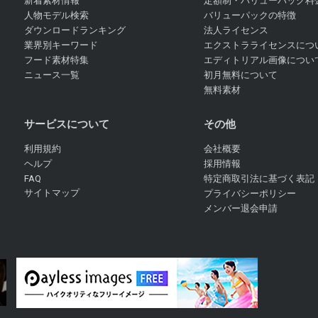
新着素材情報
定額制・バリューパック料
人物モデル検索
バリューパックの特徴
ダウンロードランキング
法人ライセンス
業界別キーワード
エクストラライセンスにつ
フード素材特集
エディトリアル画像につい
ニュース一覧
初月無料について
無料素材
サービスについて
その他
利用規約
会社概要
ヘルプ
採用情報
FAQ
特定商取引法に基づく表記
サイトマップ
プライバシーポリシー
メンバー退会申請