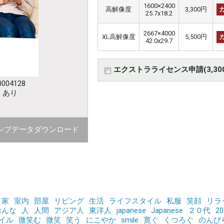
1600×2400
高解像度
3,300円
25.7x18.2
2667×4000
XL高解像度
5,500円
42.0x29.7
エクストラライセンス申請(3,30
004128
：あり
ンプデータダウンロード
家
室内
部屋
リビング
生活
ライフスタイル
私服
笑顔
リラ
おんな
人
人間
アジア人
東洋人
japanese
Japanese
２０代
20
イル
微笑む
微笑
笑う
にこやか
smile
寛ぐ
くつろぐ
のんび