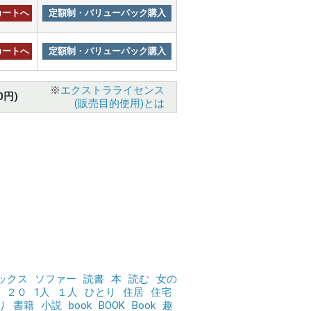
カートへ
定額制・バリューパック購入
カートへ
定額制・バリューパック購入
※
エクストラライセンス
0円)
(販売目的使用)とは
ックス
ソファー
読書
本
読む
女の
２０
1人
１人
ひとり
住居
住宅
り
書籍
小説
book
BOOK
Book
趣