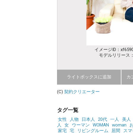
イメージID：xf6590
モデルリリース
ライトボックスに追加
カ
(C)
契約クリエーター
タグ一覧
女性
人物
日本人
20代
一人
美人
人
女
ウーマン
WOMAN
woman
家宅
宅
リビングルーム
居間
スマ