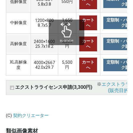
低解像度
550円
5.8x3.8
へ
ク購
カート
定額制・バリ
1,650
1200×800
中解像度
円
8.7x5.7
へ
ク購
カート
定額制・バリ
3,300
scrollable
2400×1600
高解像度
円
25.7x18.2
へ
ク購
XL高解像
カート
定額制・バリ
5,500
4000×2667
円
度
42.0x29.7
へ
ク購
※
エクストララ
エクストラライセンス申請(3,300円)
(販売目的使
(C)
契約クリエーター
類似画像素材