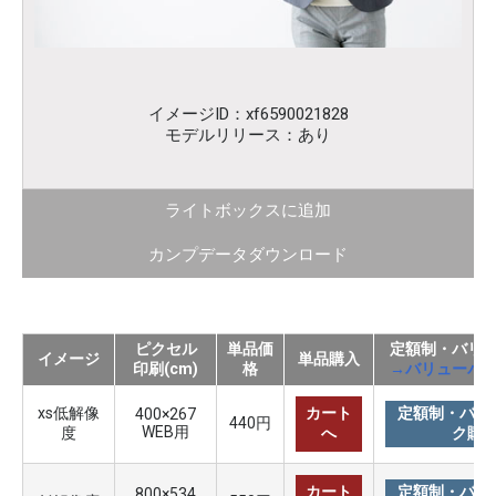
イメージID：xf6590021828
モデルリリース：あり
ライトボックスに追加
カンプデータダウンロード
ピクセル
単品価
定額制・バリ
イメージ
単品購入
印刷(cm)
格
→バリューパ
xs低解像
カート
定額制・バリ
400×267
440円
WEB用
度
へ
ク購
カート
定額制・バリ
800×534