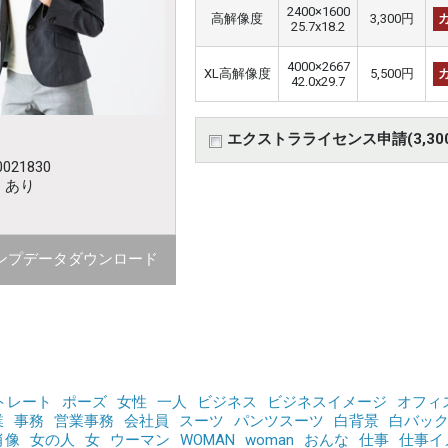
2400×1600
高解像度
3,300円
25.7x18.2
4000×2667
XL高解像度
5,500円
42.0x29.7
エクストラライセンス申請(3,30
021830
：あり
ンプデータダウンロード
トレート
ポーズ
女性
一人
ビジネス
ビジネスイメージ
オフィ
業
事務
営業事務
会社員
スーツ
パンツスーツ
白背景
白バッ
肖像
女の人
女
ウーマン
WOMAN
woman
おんな
仕事
仕事イ