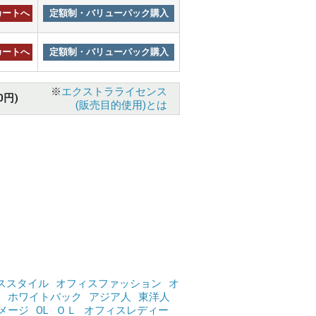
カートへ
定額制・バリューパック購入
カートへ
定額制・バリューパック購入
※
エクストラライセンス
0円)
(販売目的使用)とは
ススタイル
オフィスファッション
オ
ク
ホワイトバック
アジア人
東洋人
メージ
OL
ＯＬ
オフィスレディー