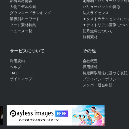
新着素材情報
定額制・バリューパック料
人物モデル検索
バリューパックの特徴
ダウンロードランキング
法人ライセンス
業界別キーワード
エクストラライセンスにつ
フード素材特集
エディトリアル画像につい
ニュース一覧
初月無料について
無料素材
サービスについて
その他
利用規約
会社概要
ヘルプ
採用情報
FAQ
特定商取引法に基づく表記
サイトマップ
プライバシーポリシー
メンバー退会申請