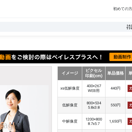
初めての
ピクセル
イメージ
単品価格
印刷(cm)
400×267
xs低解像度
440円
WEB用
800×534
低解像度
550円
5.8x3.8
1200×800
中解像度
1,650円
8.7x5.7