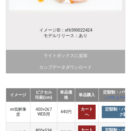
イメージID：xf6590022424
モデルリリース：あり
ライトボックスに追加
カンプデータダウンロード
ピクセル
単品価
定額制・バリ
イメージ
単品購入
印刷(cm)
格
→バリューパ
xs低解像
カート
定額制・バリ
400×267
440円
WEB用
度
へ
ク購
カート
定額制・バリ
800×534