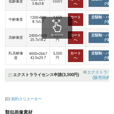
低解像度
550円
5.8x3.8
へ
ク購
カート
定額制・バリ
1,650
1200×800
中解像度
円
8.7x5.7
へ
ク購
カート
定額制・バリ
3,300
scrollable
2400×1600
高解像度
円
25.7x18.2
へ
ク購
XL高解像
カート
定額制・バリ
5,500
4000×2667
円
度
42.0x29.7
へ
ク購
※
エクストララ
エクストラライセンス申請(3,300円)
(販売目的使
(C)
契約クリエーター
類似画像素材