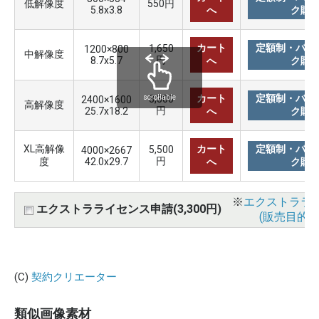
低解像度
550円
5.8x3.8
へ
ク購
カート
定額制・バリ
1,650
1200×800
中解像度
円
8.7x5.7
へ
ク購
カート
定額制・バリ
3,300
scrollable
2400×1600
高解像度
円
25.7x18.2
へ
ク購
XL高解像
カート
定額制・バリ
5,500
4000×2667
円
度
42.0x29.7
へ
ク購
※
エクストララ
エクストラライセンス申請(3,300円)
(販売目的使
(C)
契約クリエーター
類似画像素材