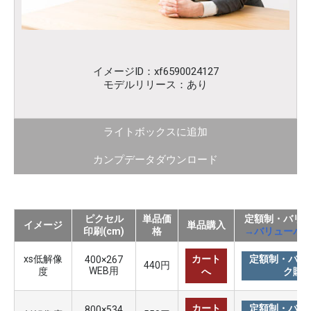
イメージID：xf6590024127
モデルリリース：あり
ライトボックスに追加
カンプデータダウンロード
ピクセル
単品価
定額制・バリ
イメージ
単品購入
印刷(cm)
格
→バリューパ
xs低解像
カート
定額制・バリ
400×267
440円
WEB用
度
へ
ク購
カート
定額制・バリ
800×534