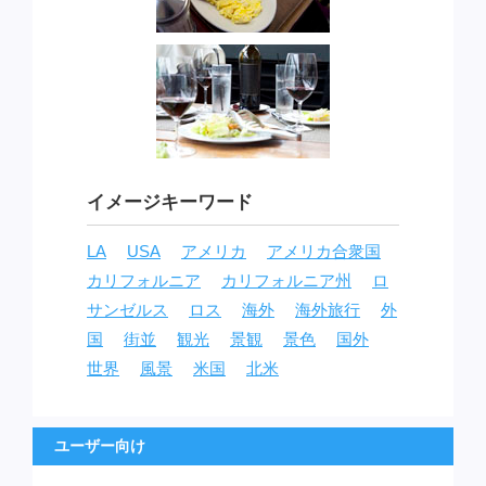
イメージキーワード
LA
USA
アメリカ
アメリカ合衆国
カリフォルニア
カリフォルニア州
ロ
サンゼルス
ロス
海外
海外旅行
外
国
街並
観光
景観
景色
国外
世界
風景
米国
北米
ユーザー向け