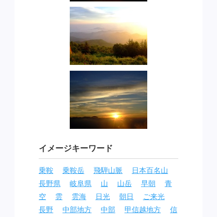
イメージキーワード
乗鞍
乗鞍岳
飛騨山脈
日本百名山
長野県
岐阜県
山
山岳
早朝
青
空
雲
雲海
日光
朝日
ご来光
長野
中部地方
中部
甲信越地方
信