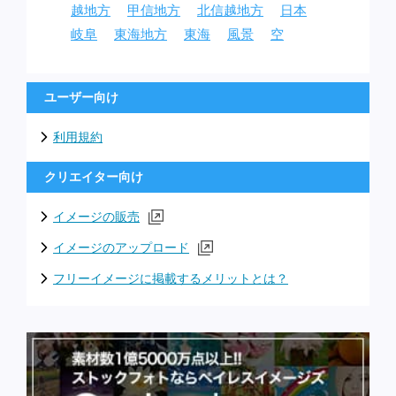
越地方
甲信地方
北信越地方
日本
岐阜
東海地方
東海
風景
空
ユーザー向け
利用規約
クリエイター向け
イメージの販売
イメージのアップロード
フリーイメージに掲載するメリットとは？