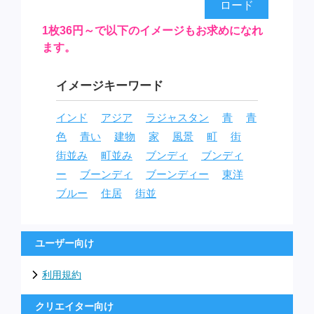
ロード
1枚36円～で以下のイメージもお求めになれ
ます。
イメージキーワード
インド
アジア
ラジャスタン
青
青
色
青い
建物
家
風景
町
街
街並み
町並み
ブンディ
ブンディ
ー
ブーンディ
ブーンディー
東洋
ブルー
住居
街並
ユーザー向け
利用規約
クリエイター向け