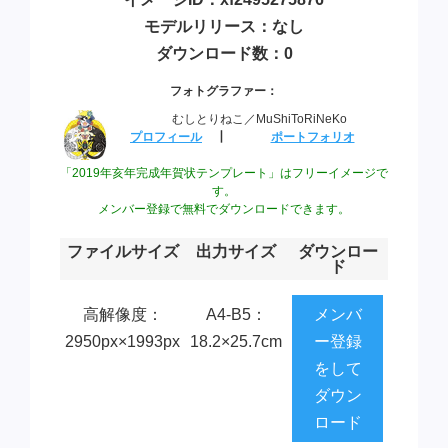
モデルリリース：なし
ダウンロード数：0
フォトグラファー：
むしとりねこ／MuShiToRiNeKo
プロフィール
┃
ポートフォリオ
「2019年亥年完成年賀状テンプレート」はフリーイメージで
す。
メンバー登録で無料でダウンロードできます。
ファイルサイズ
出力サイズ
ダウンロー
ド
高解像度：
A4-B5：
メンバ
2950px×1993px
18.2×25.7cm
ー登録
をして
ダウン
ロード