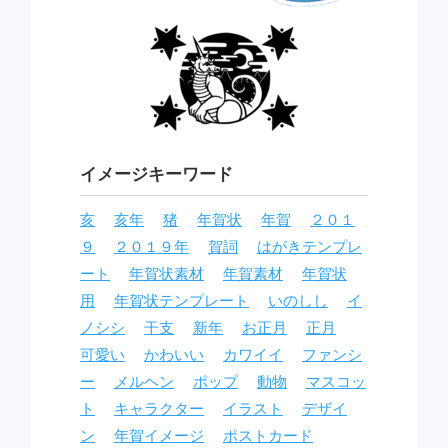
イメージキーワード
亥
亥年
猪
年賀状
年賀
２０１
９
２０１９年
賀詞
はがきテンプレ
ート
年賀状素材
年賀素材
年賀状
用
年賀状テンプレート
いのしし
イ
ノシシ
干支
新年
お正月
正月
可愛い
かわいい
カワイイ
ファンシ
ー
メルヘン
ポップ
動物
マスコッ
ト
キャラクター
イラスト
デザイ
ン
年賀イメージ
ポストカード