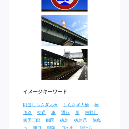
イメージキーワード
阿波しらさぎ大橋
しらさぎ大橋
橋
道路
交通
車
通行
川
吉野川
四国三郎
四国
徳島
徳島県
徳島
市
朝日
朝陽
日の出
明け方