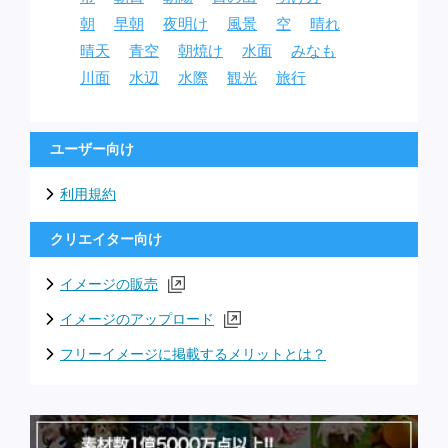
朝
早朝
夜明け
風景
空
晴れ
晴天
青空
朝焼け
水面
みなも
川面
水辺
水際
観光
旅行
ユーザー向け
利用規約
クリエイター向け
イメージの販売
イメージのアップロード
フリーイメージに掲載するメリットとは？