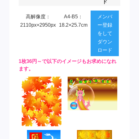
ド
高解像度：
A4-B5：
メンバ
2110px×2950px
18.2×25.7cm
ー登録
をして
ダウン
ロード
1枚36円～で以下のイメージもお求めになれ
ます。