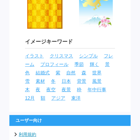
イメージキーワード
イラスト
クリスマス
シンプル
フレ
ーム
プロフィール
季節
輝く
景
色
結婚式
紫
自然
森
世界
雪
素材
冬
日本
背景
風景
木
夜
夜空
夜景
枠
年中行事
12月
額
アジア
東洋
ユーザー向け
利用規約